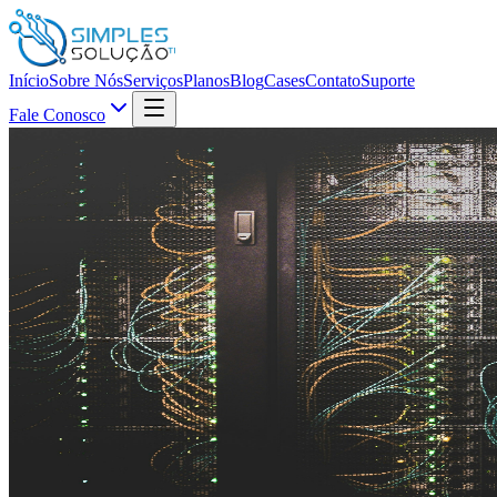
Início
Sobre Nós
Serviços
Planos
Blog
Cases
Contato
Suporte
Fale Conosco