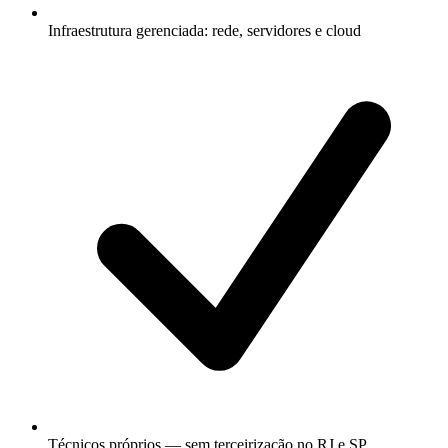
Infraestrutura gerenciada: rede, servidores e cloud
Técnicos próprios — sem terceirização no RJ e SP