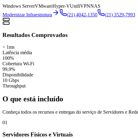
Windows Server
VMware
Hyper-V
Unifi
VPN
NAS
Modernizar Infraestrutura
(21) 4042-1350
(21) 3529-7993
Resultados Comprovados
< 1ms
Latência média
100%
Cobertura Wi-Fi
99,9%
Disponibilidade
10 Gbps
Throughput
O que está incluído
Conheça todos os recursos e entregas do serviço de
Servidores e Red
01
Servidores Físicos e Virtuais