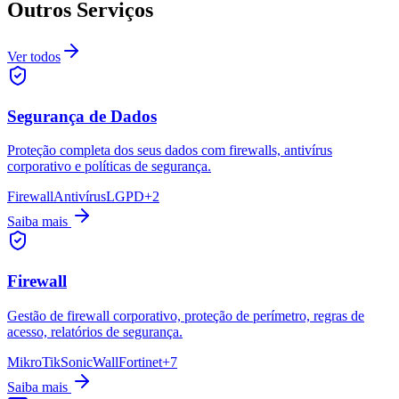
Outros Serviços
Ver todos
Segurança de Dados
Proteção completa dos seus dados com firewalls, antivírus
corporativo e políticas de segurança.
Firewall
Antivírus
LGPD
+
2
Saiba mais
Firewall
Gestão de firewall corporativo, proteção de perímetro, regras de
acesso, relatórios de segurança.
MikroTik
SonicWall
Fortinet
+
7
Saiba mais