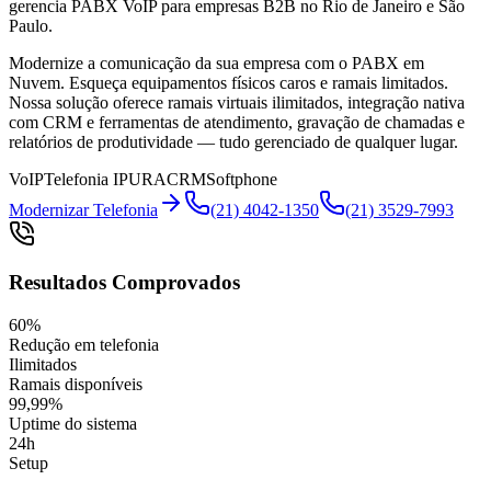
gerencia PABX VoIP para empresas B2B no Rio de Janeiro e São
Paulo.
Modernize a comunicação da sua empresa com o PABX em
Nuvem. Esqueça equipamentos físicos caros e ramais limitados.
Nossa solução oferece ramais virtuais ilimitados, integração nativa
com CRM e ferramentas de atendimento, gravação de chamadas e
relatórios de produtividade — tudo gerenciado de qualquer lugar.
VoIP
Telefonia IP
URA
CRM
Softphone
Modernizar Telefonia
(21) 4042-1350
(21) 3529-7993
Resultados Comprovados
60%
Redução em telefonia
Ilimitados
Ramais disponíveis
99,99%
Uptime do sistema
24h
Setup