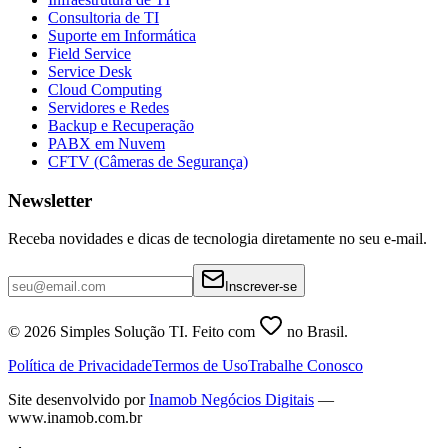
Consultoria de TI
Suporte em Informática
Field Service
Service Desk
Cloud Computing
Servidores e Redes
Backup e Recuperação
PABX em Nuvem
CFTV (Câmeras de Segurança)
Newsletter
Receba novidades e dicas de tecnologia diretamente no seu e-mail.
Inscrever-se
©
2026
Simples Solução TI. Feito com
no Brasil.
Política de Privacidade
Termos de Uso
Trabalhe Conosco
Site desenvolvido por
Inamob Negócios Digitais
—
www.inamob.com.br