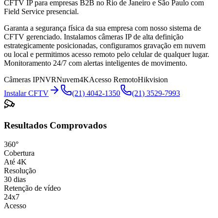
CFTV IP para empresas B2B no Rio de Janeiro e São Paulo com
Field Service presencial.
Garanta a segurança física da sua empresa com nosso sistema de
CFTV gerenciado. Instalamos câmeras IP de alta definição
estrategicamente posicionadas, configuramos gravação em nuvem
ou local e permitimos acesso remoto pelo celular de qualquer lugar.
Monitoramento 24/7 com alertas inteligentes de movimento.
Câmeras IP
NVR
Nuvem
4K
Acesso Remoto
Hikvision
Instalar CFTV
(21) 4042-1350
(21) 3529-7993
Resultados Comprovados
360°
Cobertura
Até 4K
Resolução
30 dias
Retenção de vídeo
24x7
Acesso