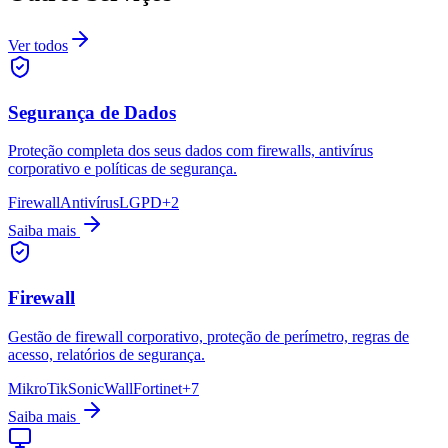
Ver todos
Segurança de Dados
Proteção completa dos seus dados com firewalls, antivírus
corporativo e políticas de segurança.
Firewall
Antivírus
LGPD
+
2
Saiba mais
Firewall
Gestão de firewall corporativo, proteção de perímetro, regras de
acesso, relatórios de segurança.
MikroTik
SonicWall
Fortinet
+
7
Saiba mais