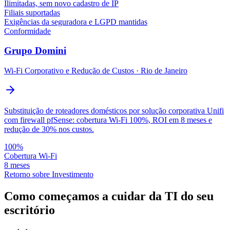
Ilimitadas, sem novo cadastro de IP
Filiais suportadas
Exigências da seguradora e LGPD mantidas
Conformidade
Grupo Domini
Wi-Fi Corporativo e Redução de Custos
·
Rio de Janeiro
Substituição de roteadores domésticos por solução corporativa Unifi
com firewall pfSense: cobertura Wi-Fi 100%, ROI em 8 meses e
redução de 30% nos custos.
100%
Cobertura Wi-Fi
8 meses
Retorno sobre Investimento
Como começamos a cuidar da TI do seu
escritório