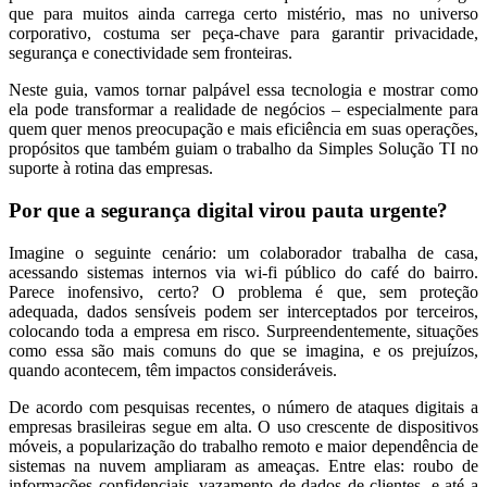
que para muitos ainda carrega certo mistério, mas no universo
corporativo, costuma ser peça-chave para garantir privacidade,
segurança e conectividade sem fronteiras.
Neste guia, vamos tornar palpável essa tecnologia e mostrar como
ela pode transformar a realidade de negócios – especialmente para
quem quer menos preocupação e mais eficiência em suas operações,
propósitos que também guiam o trabalho da Simples Solução TI no
suporte à rotina das empresas.
Por que a segurança digital virou pauta urgente?
Imagine o seguinte cenário: um colaborador trabalha de casa,
acessando sistemas internos via wi-fi público do café do bairro.
Parece inofensivo, certo? O problema é que, sem proteção
adequada, dados sensíveis podem ser interceptados por terceiros,
colocando toda a empresa em risco. Surpreendentemente, situações
como essa são mais comuns do que se imagina, e os prejuízos,
quando acontecem, têm impactos consideráveis.
De acordo com pesquisas recentes, o número de ataques digitais a
empresas brasileiras segue em alta. O uso crescente de dispositivos
móveis, a popularização do trabalho remoto e maior dependência de
sistemas na nuvem ampliaram as ameaças. Entre elas: roubo de
informações confidenciais, vazamento de dados de clientes, e até a