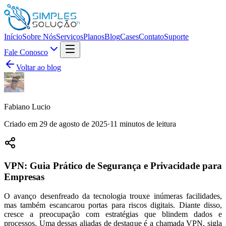
Início
Sobre Nós
Serviços
Planos
Blog
Cases
Contato
Suporte
Fale Conosco
Voltar ao blog
Fabiano Lucio
Criado em
29 de agosto de 2025
·
11
minutos de leitura
VPN: Guia Prático de Segurança e Privacidade para
Empresas
O avanço desenfreado da tecnologia trouxe inúmeras facilidades,
mas também escancarou portas para riscos digitais. Diante disso,
cresce a preocupação com estratégias que blindem dados e
processos. Uma dessas aliadas de destaque é a chamada VPN, sigla