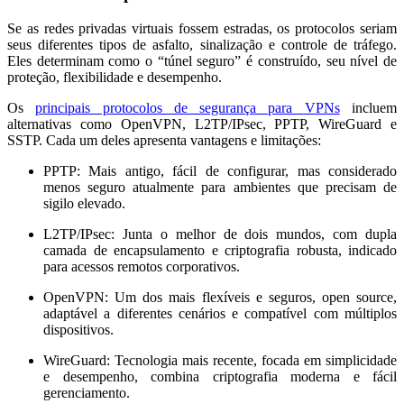
Se as redes privadas virtuais fossem estradas, os protocolos seriam
seus diferentes tipos de asfalto, sinalização e controle de tráfego.
Eles determinam como o “túnel seguro” é construído, seu nível de
proteção, flexibilidade e desempenho.
Os
principais protocolos de segurança para VPNs
incluem
alternativas como OpenVPN, L2TP/IPsec, PPTP, WireGuard e
SSTP. Cada um deles apresenta vantagens e limitações:
PPTP:
Mais antigo, fácil de configurar, mas considerado
menos seguro atualmente para ambientes que precisam de
sigilo elevado.
L2TP/IPsec:
Junta o melhor de dois mundos, com dupla
camada de encapsulamento e criptografia robusta, indicado
para acessos remotos corporativos.
OpenVPN:
Um dos mais flexíveis e seguros, open source,
adaptável a diferentes cenários e compatível com múltiplos
dispositivos.
WireGuard:
Tecnologia mais recente, focada em simplicidade
e desempenho, combina criptografia moderna e fácil
gerenciamento.