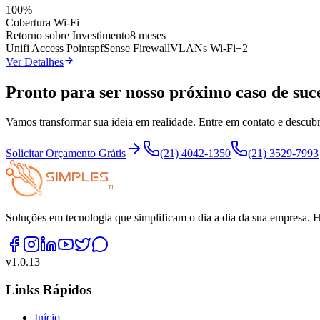
100%
Cobertura Wi-Fi
Retorno sobre Investimento
8 meses
Unifi Access Points
pfSense Firewall
VLANs Wi-Fi
+
2
Ver Detalhes
Pronto para ser nosso próximo caso de suc
Vamos transformar sua ideia em realidade. Entre em contato e descub
Solicitar Orçamento Grátis
(21) 4042-1350
(21) 3529-7993
Soluções em tecnologia que simplificam o dia a dia da sua empresa. 
v
1.0.13
Links Rápidos
Início