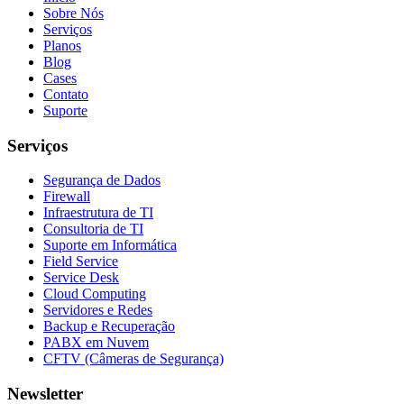
Sobre Nós
Serviços
Planos
Blog
Cases
Contato
Suporte
Serviços
Segurança de Dados
Firewall
Infraestrutura de TI
Consultoria de TI
Suporte em Informática
Field Service
Service Desk
Cloud Computing
Servidores e Redes
Backup e Recuperação
PABX em Nuvem
CFTV (Câmeras de Segurança)
Newsletter