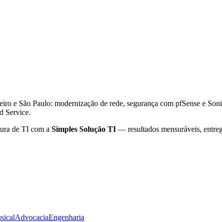
neiro e São Paulo: modernização de rede, segurança com pfSense e Son
d Service.
tura de TI com a
Simples Solução TI
— resultados mensuráveis, entr
sical
Advocacia
Engenharia