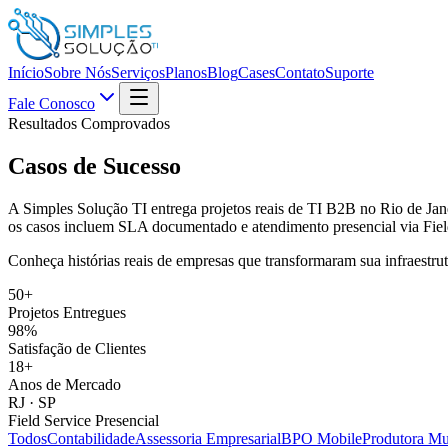
Início
Sobre Nós
Serviços
Planos
Blog
Cases
Contato
Suporte
Fale Conosco
Resultados Comprovados
Casos de
Sucesso
A Simples Solução TI entrega projetos reais de TI B2B no Rio de Ja
os casos incluem SLA documentado e atendimento presencial via Fiel
Conheça histórias reais de empresas que transformaram sua infraestru
50+
Projetos Entregues
98%
Satisfação de Clientes
18+
Anos de Mercado
RJ · SP
Field Service Presencial
Todos
Contabilidade
Assessoria Empresarial
BPO Mobile
Produtora Mu